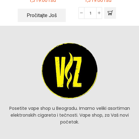
1,319.00
rsd
1,319.00
rsd
Pročitajte Još
Posetite vape shop u Beogradu. Imamo veliki asortiman
elektronskih cigareta i tečnosti. Vape shop, za Vaš novi
početak.