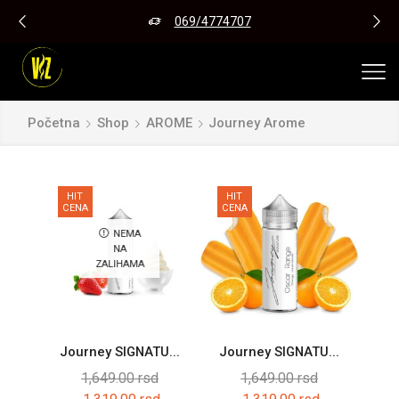
069/4774707
Početna
Shop
AROME
Journey Arome
HIT
HIT
CENA
CENA
NEMA
NA
ZALIHAMA
Journey SIGNATU...
Journey SIGNATU...
1,649.00
rsd
1,649.00
rsd