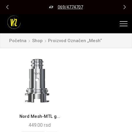
069/4774707
Početna
Shop
Proizvod Označen „mesh“
Nord Mesh-MTL g...
449.00
rsd