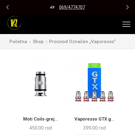
069/4774707
Početna
Shop
Proizvod Označen „vaporesso“
Moti Coils-grej...
Vaporesso GTX g...
450.00
rsd
399.00
rsd