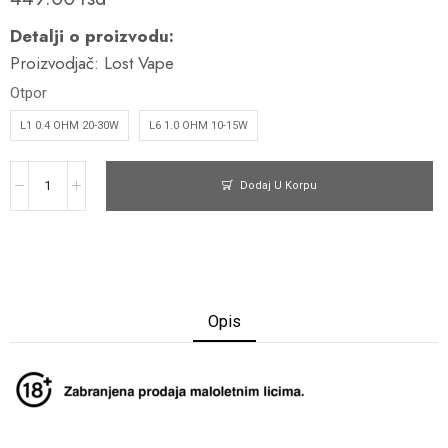
Detalji o proizvodu:
Proizvodjač:
Lost Vape
Otpor
L1 0.4 OHM 20-30W
L6 1.0 OHM 10-15W
Dodaj U Korpu
Opis