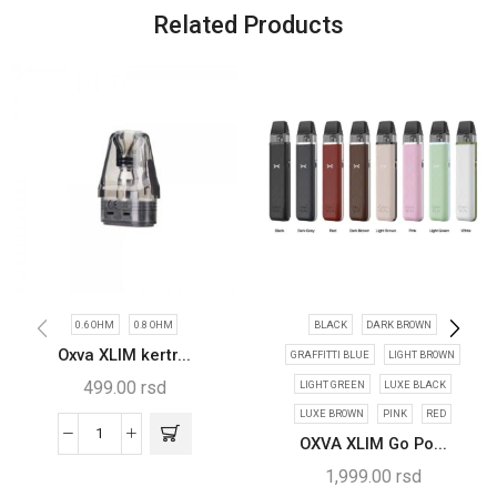
Related Products
0.6 OHM
0.8 OHM
BLACK
DARK BROWN
Oxva XLIM kertr...
GRAFFITTI BLUE
LIGHT BROWN
499.00
rsd
LIGHT GREEN
LUXE BLACK
LUXE BROWN
PINK
RED
OXVA XLIM Go Po...
1,999.00
rsd