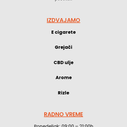
IZDVAJAMO
E cigarete
Grejači
CBD ulje
Arome
Rizle
RADNO VREME
Ponedeljak: 09:00 – 21:00h