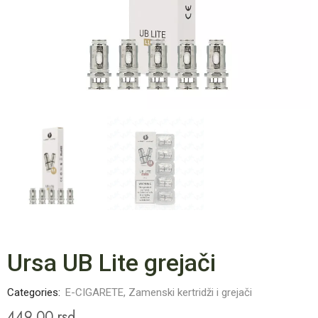
Ursa UB Lite grejači
Categories:
E-CIGARETE
,
Zamenski kertridži i grejači
449.00
rsd